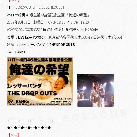
【NEW】
【THE DROP OUTS LIVE SCHEDULE】
ハロー松田
46歳生誕&結婚記念企画 「俺達の希望」
2022年8月13日 (土曜日)
OPEN 18:00 ／ START 18:30
ADV ¥3000 / DOOR ¥3500 同時配信あり 配信チケット2500円
会場：
LIVE labo YOYOGI
東京都渋谷区代々木1-31-12 日綜代々木ビルB1F
出演 ：レッサーパンダ／
THE DROP OUTS
OA：
HANKs
・・・・・・・・・・・・・・・・・・・・
◆**◆**◆**◆**◆**◆**◆
【New】