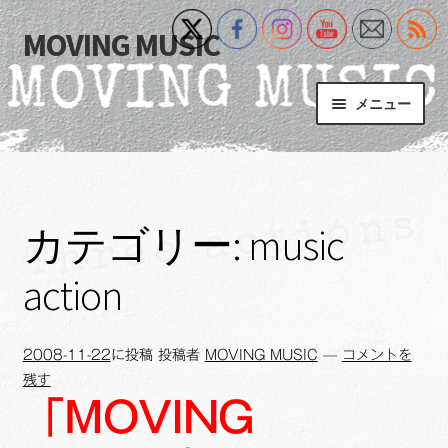
MOVING MUSIC
ナ
コ
ビ
ン
ゲ
テ
メニュー
ー
ン
シ
ツ
Home
ョ
へ
ン
ス
サ
Event
へ
キ
ブ
カテゴリー:
music
ス
ッ
メ
What’s New
キ
プ
ニ
action
ッ
ュ
Blog
プ
ー
を
サ
2008-11-22
に投稿
投稿者
MOVING MUSIC
—
コメントを
+MM Online Video Platform
展
ブ
残す
開
「MOVING
メ
サ
フォトギャラリー
ニ
ブ