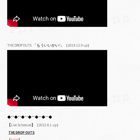
THE DROP OUTS 「もういいかい?」（2019.12.9 up）
◆**◆**◆**◆**◆**◆**◆
【Live Schedule】（2022.8.1 up）
THE DROP OUTS