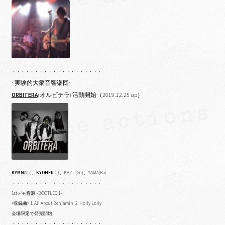
・・・・・・・・・・・・・・・・・・・・
~実験的大衆音響楽団~
ORBITERA
(オルビテラ) 活動開始（2019.12.25 up）
KYMN
(Vo)、
KYOHEI
(Dr)、KAZU(Gu)、YAMA(Ba)
・・・・・・・・・・・・・・・・・・・・
1stデモ音源 ~BOOTLEG 1~
<収録曲> 1. All About Benjamin’ 2. Holly Lolly
会場限定で発売開始
・・・・・・・・・・・・・・・・・・・・