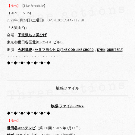
【New】
【Live Schedule】
（2021.5.15 up）
2022年5月28日 (土曜日) OPEN 19:00/START 19:30
『大梁山泊』
会場：
下北沢ちょ美ひげ
東京都世田谷区北沢3-25-1MTビルB1
出演：
今村竜也
/
セヌマヨシヒロ
(
THE GOD LIKE CHORD
) /
KYMN
(
ORBITERA
)
・・・・・・・・・・・・・・・・・・・・
◆**◆**◆**◆**◆**◆**◆
敏感ファイル
敏感-ファイル -2022-
◆**◆**◆**◆**◆**◆**◆
【New】
世田谷Webテレビ
（第808回：2022年3月17日）