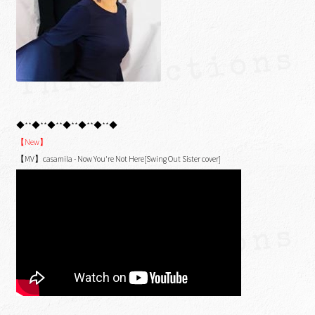
◆**◆**◆**◆**◆**◆**◆
【New】
【MV】casamila - Now You're Not Here[Swing Out Sister cover]