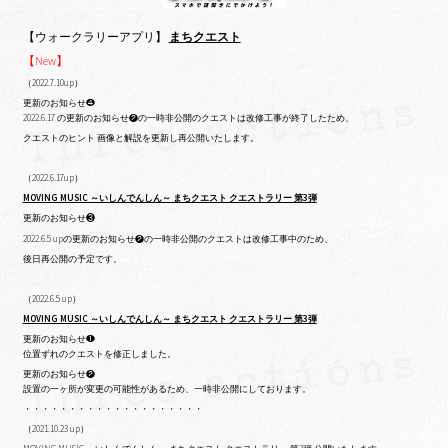
【ウォークラリーアプリ】
まちクエスト
【New】
（2022.7.10up）
更新のお知らせ❹
2022.6.17 の更新のお知らせ❷の一時非公開のクエストは改修工事が終了したため、
クエストのヒント 画像と解説を更新し再公開いたします。
（2022.6.17up）
MOVING MUSIC ～いしんでんしん～ まちクエスト クエストラリー 第3弾
更新のお知らせ❸
2022.6.5 upの更新のお知らせ❷の一時非公開のクエストは改修工事中のため、
後日再公開の予定です。
（2022.6.5 up）
MOVING MUSIC ～いしんでんしん～ まちクエスト クエストラリー 第3弾
更新のお知らせ❶
位置ずれのクエストを修正しました。
更新のお知らせ❷
設置の一ヶ所が変更の可能性があるため、一時非公開にしております。
・・・・・・・・・・・・・・・・・・・・
（2021.10.23 up）