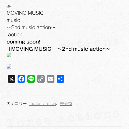
MM
MOVING MUSIC
music
～2nd music action～
action
coming soon!
「MOVING MUSIC」 ～2nd music action～
X
F
L
C
E
共
a
i
o
m
有
c
n
p
a
e
e
y
i
カテゴリー:
music action
、
未分類
b
L
l
o
i
o
n