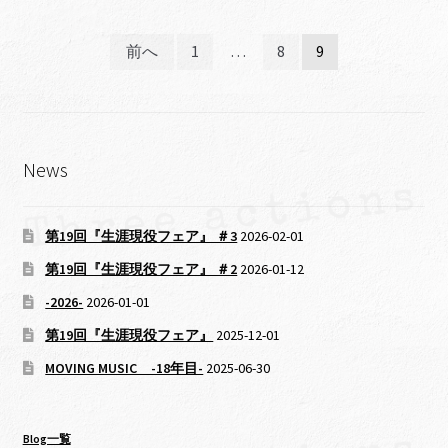
k
k
投
前へ
1
…
8
9
稿
ナ
ビ
News
ゲ
ー
第19回『生涯現役フェア』 ＃3
2026-02-01
シ
第19回『生涯現役フェア』 ＃2
2026-01-12
-2026-
2026-01-01
ョ
第19回『生涯現役フェア』
2025-12-01
ン
MOVING MUSIC -18年目-
2025-06-30
Blog一覧