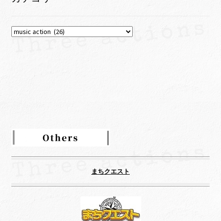
ブ
カ
テ
ゴ
リ
ー
まちクエスト