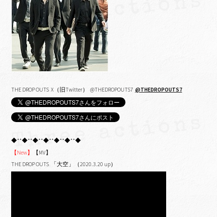
THE DROP OUTS X（旧Twitter） @THEDROPOUTS7
@THEDROPOUTS7
◆**◆**◆**◆**◆**◆**◆
【New】
【MV】
THE DROP OUTS 「大空」（2020.3.20 up）