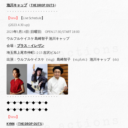
池川キャップ
（
THE DROP OUTS
）
・・・・・・・・・・・・・・・・・・・・
【New】
【Live Schedule】
（2023.4.30 up）
2023年5月14日 (日曜日) OPEN 17:30/START 18:00
ウルフルケイスケ 島崎智子 池川キャップ
会場：
プラス・イレヴン
埼玉県上尾市仲町1-2-15 吉沢ビル1F
出演：ウルフルケイスケ（vo,g） 島崎智子 （vo,pf,etc） 池川キャップ （ds）
・・・・・・・・・・・・・・・・・・・・
◆**◆**◆**◆**◆**◆**◆
◆**◆**◆**◆**◆**◆**◆
【New】
KYMN
（
THE DROP OUTS
）