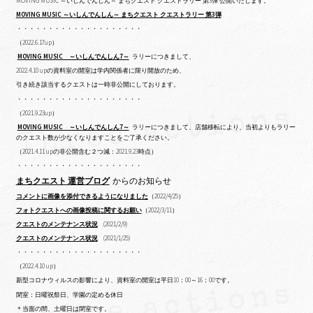
MOVING MUSIC ～いしんでんしん～ まちクエスト クエストラリー 第3弾 公開いたします。
MOVING MUSIC ～いしんでんしん～ まちクエスト クエストラリー 第3弾
・・・・・・・・・・・・・・・・・・・・
（2022.6.17up）
MOVING MUSIC ～いしんでんしん7～
ラリーにつきまして、
2022.4.10 upの
資料室の開室は学内関係者に限り開放のため、
引き続き該当するクエストは一時非公開にしております。
・・・・・・・・・・・・・・・・・・・・
（2021.9.23up）
MOVING MUSIC ～いしんでんしん7～
ラリーにつきまして、店舗移転により、当初よりもラリー
のクエスト数が少なくなりますことをご了承ください。
（2021.4.11 upの非公開含む２つ減：2021.9.23時点）
・・・・・・・・・・・・・・・・・・・・
まちクエスト 運営ブログ
からのお知らせ
コメントに画像を添付できるようになりました
（2022/4/25）
フォトクエストへの画像投稿に関するお願い
（2022/3/11）
クエストのメンテナンス状況
(2021/2/9)
クエストのメンテナンス状況
(2021/1/25)
・・・・・・・・・・・・・・・・・・・・
（2022.4.10 up）
新型コロナウィルスの影響により、資料室の開室は平日10：00～16：00です。
閉室：日曜祝祭日、学園の定める休日
＊当面の間、土曜日は閉室です。