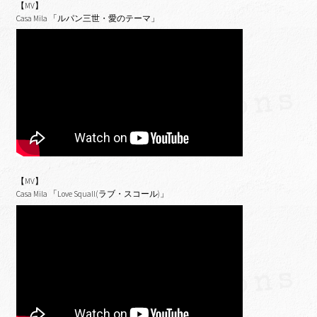
【MV】
Casa Mila 「ルパン三世・愛のテーマ」
【MV】
Casa Mila 「Love Squall(ラブ・スコール)」