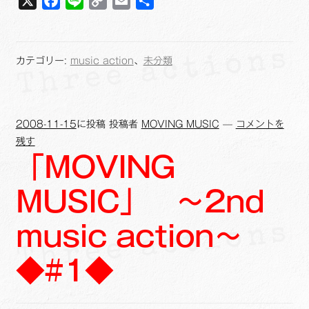
X
F
L
C
E
共
a
i
o
m
有
c
n
p
a
e
e
y
i
カテゴリー:
music action
、
未分類
b
L
l
o
i
o
n
2008-11-15
に投稿
投稿者
MOVING MUSIC
—
コメントを
k
k
残す
「MOVING
MUSIC」 ～2nd
music action～
◆#1◆