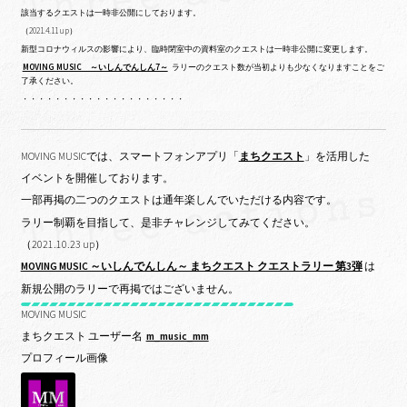
該当するクエストは一時非公開にしております。
（2021.4.11 up）
新型コロナウィルスの影響により、臨時閉室中の資料室のクエストは一時非公開に変更します。
MOVING MUSIC ～いしんでんしん7～
ラリーのクエスト数が当初よりも少なくなりますことをご
了承ください。
・・・・・・・・・・・・・・・・・・・・
MOVING MUSICでは、スマートフォンアプリ「
まちクエスト
」を活用した
イベントを開催しております。
一部再掲の二つのクエストは通年楽しんでいただける内容です。
ラリー制覇を目指して、是非チャレンジしてみてください。
（2021.10.23 up）
MOVING MUSIC ～いしんでんしん～ まちクエスト クエストラリー 第3弾
は
新規公開のラリーで再掲ではございません。
MOVING MUSIC
まちクエスト ユーザー名
m_music_mm
プロフィール画像