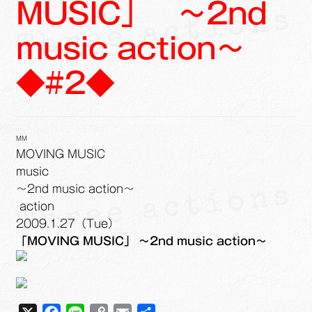
MUSIC」 ～2nd
ュ
メ
サ
Links
ー
ニ
ブ
music action～
を
ュ
メ
サ
せたがや生涯現役ネットワーク
展
ー
ニ
ブ
◆#2◆
開
を
ュ
メ
サ
萩・魅力PR大使
展
ー
ニ
ブ
開
を
ュ
メ
出演希望/お問い合わせフォーム
展
ー
ニ
MM
開
を
ュ
MOVING MUSIC
Contact
展
ー
music
開
を
～2nd music action～
展
action
開
2009.1.27（Tue）
「MOVING MUSIC」 ～2nd music action～