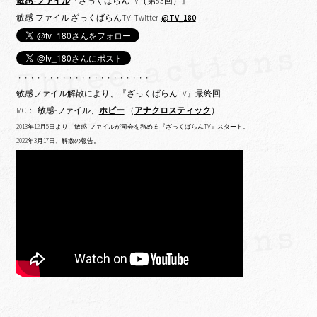
敏感-ファイル
『ざっくばらんTV（第83回）』
敏感-ファイル ざっくばらんTV Twitter
@TV_180
・・・・・・・・・・・・・・・・・・・・・
敏感ファイル解散により、『ざっくばらんTV』最終回
MC： 敏感-ファイル、
ホビー
（
アナクロスティック
）
2013年12月5日より、敏感-ファイルが司会を務める『ざっくばらんTV』スタート。
2022年3月17日、解散の報告。