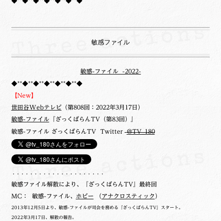
◆**◆**◆**◆**◆**◆**◆
敏感ファイル
敏感-ファイル -2022-
◆**◆**◆**◆**◆**◆**◆
【New】
世田谷Webテレビ
（第808回：2022年3月17日）
敏感-ファイル
『ざっくばらんTV（第83回）』
敏感-ファイル ざっくばらんTV Twitter
@TV_180
・・・・・・・・・・・・・・・・・・・・・
敏感ファイル解散により、『ざっくばらんTV』最終回
MC： 敏感-ファイル、
ホビー
（
アナクロスティック
）
2013年12月5日より、敏感-ファイルが司会を務める『ざっくばらんTV』スタート。
2022年3月17日、解散の報告。