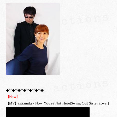
◆**◆**◆**◆**◆**◆**◆
【New】
【MV】casamila - Now You're Not Here[Swing Out Sister cover]