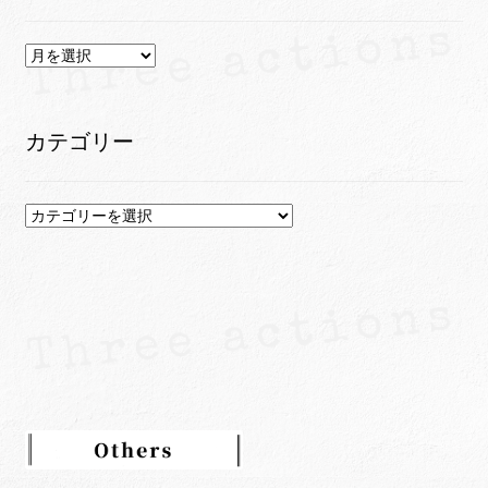
ア
ー
カ
イ
カテゴリー
ブ
カ
テ
ゴ
リ
ー