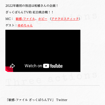
2022年最初の放送は柘植さんの企画！
ざっくばらんTV的 紅白桃合戦！！
MC：
敏感-ファイル
、
ホビー
（
アナクロスティック
）
ゲスト：
ゆめちゃん
「敏感-ファイル ざっくばらんTV」 Twitter