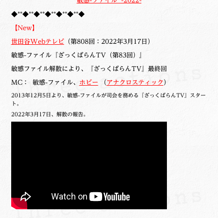
敏感-ファイル -2022-
◆**◆**◆**◆**◆**◆**◆
【New】
世田谷Webテレビ
（第808回：2022年3月17日）
敏感-ファイル『ざっくばらんTV（第83回）』
敏感ファイル解散により、『ざっくばらんTV』最終回
MC： 敏感-ファイル、
ホビー
（
アナクロスティック
）
2013年12月5日より、敏感-ファイルが司会を務める『ざっくばらんTV』スター
ト。
2022年3月17日、解散の報告。