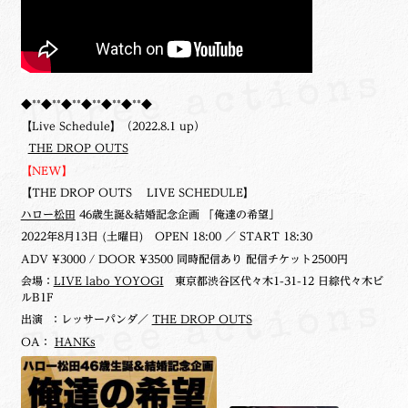
◆**◆**◆**◆**◆**◆**◆
【Live Schedule】（2022.8.1 up）
THE DROP OUTS
【NEW】
【THE DROP OUTS LIVE SCHEDULE】
ハロー松田
46歳生誕&結婚記念企画 「俺達の希望」
2022年8月13日 (土曜日)
OPEN 18:00 ／ START 18:30
ADV ¥3000 / DOOR ¥3500 同時配信あり 配信チケット2500円
会場：
LIVE labo YOYOGI
東京都渋谷区代々木1-31-12 日綜代々木ビ
ルB1F
出演 ：レッサーパンダ／
THE DROP OUTS
OA：
HANKs