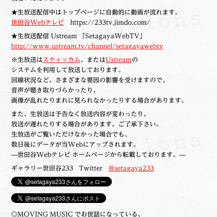
ュ
メ
サ
Links
★生放送配信中はトップページに自動的に動画が流れます。
ー
ニ
ブ
世田谷Webテレビ
https://233tv.jimdo.com/
を
ュ
メ
サ
せたがや生涯現役ネットワーク
★生放送配信 Ustream 「SetagayaWebTV」
展
ー
ニ
ブ
http://www.ustream.tv/channel/setagayawebtv
開
を
ュ
メ
サ
※生放送は
スティッカム
、または
Ustream
の
萩・魅力PR大使
展
ー
ニ
システムを利用して放送しております。
ブ
開
を
回線状況など、さまざまな要因の影響を受けますので、
ュ
メ
出演希望/お問い合わせフォーム
音声が聴き取りづらかったり、
展
ー
ニ
画像が乱れたりまれに見られなかったりする場合があります。
開
を
ュ
Contact
また、生放送は予告なく放送内容が変わったり、
展
ー
放送が遅れたりする場合があります。ご了承下さい。
開
を
生放送がご覧いただけなかった場合でも、
展
数日後にデータが当Webにアップされます。
開
—世田谷Webテレビ ホームページから転載しております。—
ギャラリー世田谷233 Twitter
@setagaya233
◎MOVING MUSIC でお世話になっている、