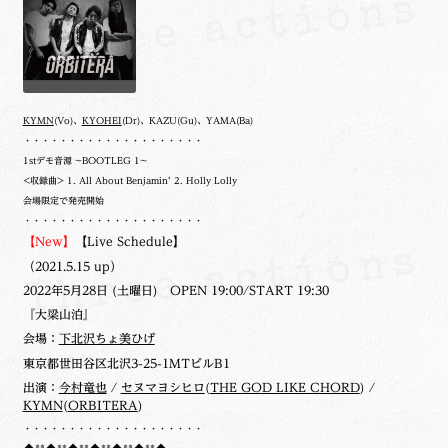
KYMN
(Vo)、
KYOHEI
(Dr)、KAZU(Gu)、YAMA(Ba)
・・・・・・・・・・・・・・・・・・・・
1stデモ音源 ~BOOTLEG 1~
<収録曲> 1. All About Benjamin’ 2. Holly Lolly
会場限定で発売開始
・・・・・・・・・・・・・・・・・・・・
【New】
【Live Schedule】
（2021.5.15 up）
2022年5月28日 (土曜日) OPEN 19:00/START 19:30
『大梁山泊』
会場：
下北沢ちょ美ひげ
東京都世田谷区北沢3-25-1MTビルB1
出演：
今村竜也
/
セヌマヨシヒロ
(
THE GOD LIKE CHORD
) /
KYMN
(
ORBITERA
)
・・・・・・・・・・・・・・・・・・・・