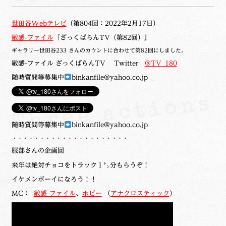
世田谷Webテレビ
（第804回：2022年2月17日）
敏感-ファイル
『ざっくばらんTV（第82回）』
ギャラリー世田谷233 さんのカウントに合わせて第82回にしました。
敏感-ファイル ざっくばらんTV Twitter
@TV_180
随時質問等募集中
binkanfile@yahoo.co.jp
随時質問等募集中
binkanfile@yahoo.co.jp
・・・・・・・・・・・・・・・・・・・・・
服部さんの企画回
来年は絶対チョコをトラック１㌧分もらうぞ！
イケメンボーイになろう！！
MC：
敏感-ファイル
、
ホビー
（
アナクロスティック
）