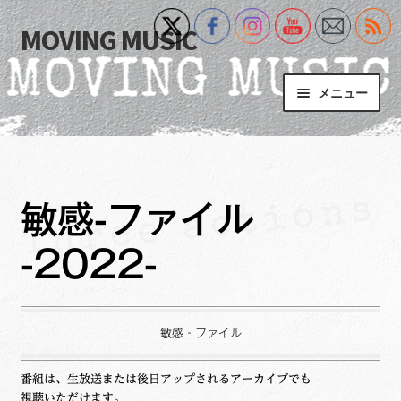
MOVING MUSIC
ナ
コ
ビ
ン
ゲ
テ
メニュー
ー
ン
シ
ツ
Home
ョ
へ
ン
ス
サ
Event
へ
キ
ブ
敏感-ファイル
ス
ッ
メ
What’s New
キ
プ
ニ
-2022-
ッ
ュ
Blog
プ
ー
を
サ
+MM Online Video Platform
展
敏感‐ファイル
ブ
開
メ
サ
フォトギャラリー
番組は、生放送または後日アップされるアーカイブでも
ニ
ブ
視聴いただけます。