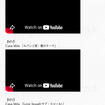
【MV】
Casa Mila 「ルパン三世・愛のテーマ」
【MV】
Casa Mila 「Love Squall(ラブ・スコール)」