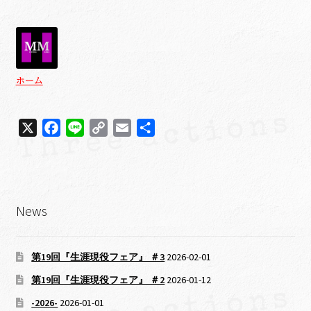
ホーム
X
F
L
C
E
共
a
i
o
m
有
c
n
p
a
e
e
y
i
b
L
l
News
o
i
o
n
k
k
第19回『生涯現役フェア』 ＃3
2026-02-01
第19回『生涯現役フェア』 ＃2
2026-01-12
-2026-
2026-01-01