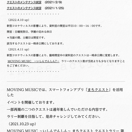
クエストのメンテナンス状況
(2021/2/9)
クエストのメンテナンス状況
(2021/1/25)
・・・・・・・・・・・・・・・・・・・・
（2022.4.10 up）
新型コロナウィルスの影響により、資料室の開室は平日10：00～16：00です。
閉室：日曜祝祭日、学園の定める休日
＊当面の間、土曜日は閉室です。
該当するクエストは一時非公開にしております。
（2021.4.11 up）
新型コロナウィルスの影響により、臨時閉室中の資料室のクエストは一時非公開に変更します。
MOVING MUSIC ～いしんでんしん7～
ラリーのクエスト数が当初よりも少なくなりますこと
をご了承ください。
・・・・・・・・・・・・・・・・・・・・
MOVING MUSICでは、スマートフォンアプリ「
まちクエスト
」を活用
した
イベントを開催しております。
一部再掲の二つのクエストは通年楽しんでいただける内容です。
ラリー制覇を目指して、是非チャレンジしてみてください。
（2021.10.23 up）
MOVING MUSIC ～いしんでんしん～ まちクエスト クエストラリー 第