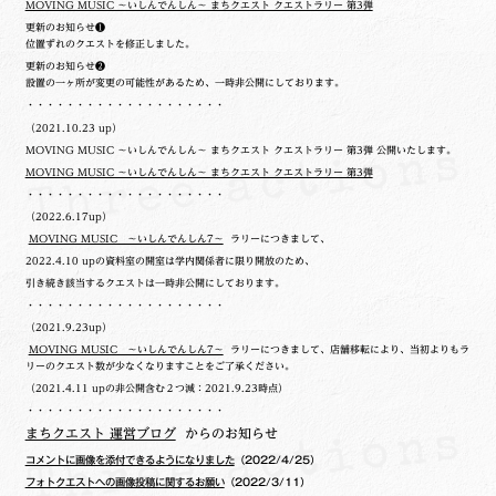
MOVING MUSIC ～いしんでんしん～ まちクエスト クエストラリー 第3弾
更新のお知らせ❶
位置ずれのクエストを修正しました。
更新のお知らせ❷
設置の一ヶ所が変更の可能性があるため、一時非公開にしております。
・・・・・・・・・・・・・・・・・・・・
（2021.10.23 up）
MOVING MUSIC ～いしんでんしん～ まちクエスト クエストラリー 第3弾 公開いたします。
MOVING MUSIC ～いしんでんしん～ まちクエスト クエストラリー 第3弾
・・・・・・・・・・・・・・・・・・・・
（2022.6.17up）
MOVING MUSIC ～いしんでんしん7～
ラリーにつきまして、
2022.4.10 upの
資料室の開室は学内関係者に限り開放のため、
引き続き該当するクエストは一時非公開にしております。
・・・・・・・・・・・・・・・・・・・・
（2021.9.23up）
MOVING MUSIC ～いしんでんしん7～
ラリーにつきまして、店舗移転により、当初よりもラ
リーのクエスト数が少なくなりますことをご了承ください。
（2021.4.11 upの非公開含む２つ減：2021.9.23時点）
・・・・・・・・・・・・・・・・・・・・
まちクエスト 運営ブログ
からのお知らせ
コメントに画像を添付できるようになりました
（2022/4/25）
フォトクエストへの画像投稿に関するお願い
（2022/3/11）