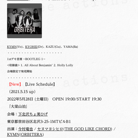
KYMN
(Vo)、
KYOHEI
(Dr)、KAZU(Gu)、YAMA(Ba)
・・・・・・・・・・・・・・・・・・・・
1stデモ音源 ~BOOTLEG 1~
<収録曲> 1. All About Benjamin’ 2. Holly Lolly
会場限定で発売開始
・・・・・・・・・・・・・・・・・・・・
【New】
【Live Schedule】
（2021.5.15 up）
2022年5月28日 (土曜日) OPEN 19:00/START 19:30
『大梁山泊』
会場：
下北沢ちょ美ひげ
東京都世田谷区北沢3-25-1MTビルB1
出演：
今村竜也
/
セヌマヨシヒロ
(
THE GOD LIKE CHORD
) /
KYMN
(
ORBITERA
)