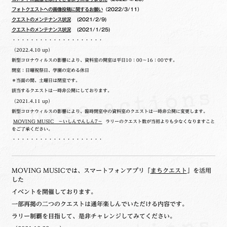
フォトクエストへの画像投稿に関するお願い
（2022/3/11）
クエストのメンテナンス状況
(2021/2/9)
クエストのメンテナンス状況
(2021/1/25)
・・・・・・・・・・・・・・・・・・・・
（2022.4.10 up）
新型コロナウィルスの影響により、資料室の開室は平日10：00～16：00です。
閉室：日曜祝祭日、学園の定める休日
＊当面の間、土曜日は閉室です。
該当するクエストは一時非公開にしております。
（2021.4.11 up）
新型コロナウィルスの影響により、臨時閉室中の資料室のクエストは一時非公開に変更します。
MOVING MUSIC ～いしんでんしん7～
ラリーのクエスト数が当初よりも少なくなりますこと
をご了承ください。
・・・・・・・・・・・・・・・・・・・・
MOVING MUSICでは、スマートフォンアプリ「
まちクエスト
」を活用
した
イベントを開催しております。
一部再掲の二つのクエストは通年楽しんでいただける内容です。
ラリー制覇を目指して、是非チャレンジしてみてください。