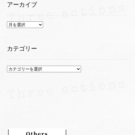
アーカイブ
ア
ー
カ
イ
カテゴリー
ブ
カ
テ
ゴ
リ
ー