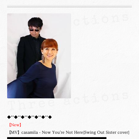
◆**◆**◆**◆**◆**◆**◆
【New】
【MV】casamila - Now You're Not Here[Swing Out Sister cover]