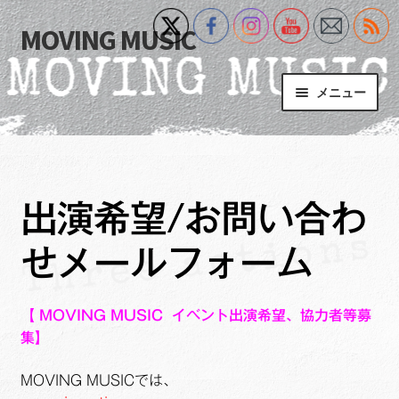
MOVING MUSIC
ナ
コ
ビ
ン
ゲ
テ
メニュー
ー
ン
シ
ツ
Home
ョ
へ
ン
ス
サ
Event
へ
キ
ブ
出演希望/お問い合わ
ス
ッ
メ
What’s New
キ
プ
ニ
せメールフォーム
ッ
ュ
Blog
プ
ー
を
【 MOVING MUSIC イベント出演希望、協力者等募
サ
+MM Online Video Platform
展
集】
ブ
開
メ
サ
フォトギャラリー
MOVING MUSICでは、
ニ
ブ