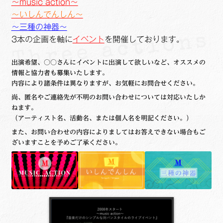
～music action～
ュ
メ
サ
Links
～いしんでんしん～
ー
ニ
ブ
～三種の神器～
を
ュ
メ
サ
せたがや生涯現役ネットワーク
3本の企画を軸に
イベント
を開催しております。
展
ー
ニ
ブ
開
を
ュ
メ
サ
萩・魅力PR大使
出演希望、○○さんにイベントに出演して欲しいなど、オススメの
展
ー
ニ
ブ
情報と協力者も募集いたします。
開
を
ュ
内容により諸条件は異なりますが、お気軽にお問合せください。
メ
出演希望/お問い合わせフォーム
展
ー
ニ
尚、匿名やご連絡先が不明のお問い合わせについては対応いたしか
開
ねます。
を
ュ
Contact
（アーティスト名、活動名、または個人名を明記ください。）
展
ー
また、お問い合わせの内容によりましてはお答えできない場合もご
開
を
ざいますことを予めご了承ください。
展
開