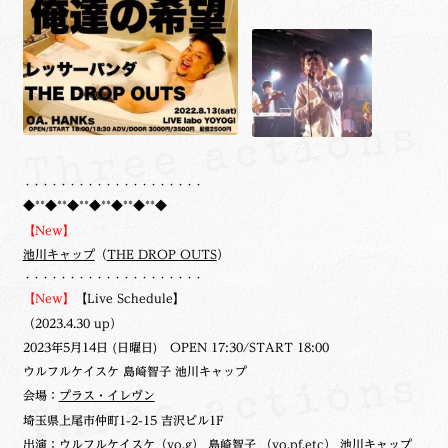
・・・・・・・・・・・・・・・・・・・・
◆**◆**◆**◆**◆**◆**◆
【New】
池川キャップ
（
THE DROP OUTS
）
・・・・・・・・・・・・・・・・・・・・
【New】
【Live Schedule】
（2023.4.30 up）
2023年5月14日 (日曜日) OPEN 17:30/START 18:00
ウルフルケイスケ 島崎智子 池川キャップ
会場：
プラス・イレヴン
埼玉県上尾市仲町1-2-15 吉沢ビル1F
出演：ウルフルケイスケ（vo,g） 島崎智子 （vo,pf,etc） 池川キャップ