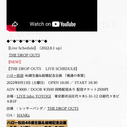
◆**◆**◆**◆**◆**◆**◆
【Live Schedule】（2022.8.1 up）
THE DROP OUTS
【NEW】
【THE DROP OUTS LIVE SCHEDULE】
ハロー松田
46歳生誕&結婚記念企画 「俺達の希望」
2022年8月13日 (土曜日)
OPEN 18:00 ／ START 18:30
ADV ¥3000 / DOOR ¥3500 同時配信あり 配信チケット2500円
会場：
LIVE labo YOYOGI
東京都渋谷区代々木1-31-12 日綜代々木ビ
ルB1F
出演 ：レッサーパンダ／
THE DROP OUTS
OA：
HANKs