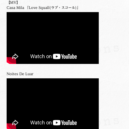
【MV】
Casa Mila 「Love Squall(ラブ・スコール)」
Noites De Luar