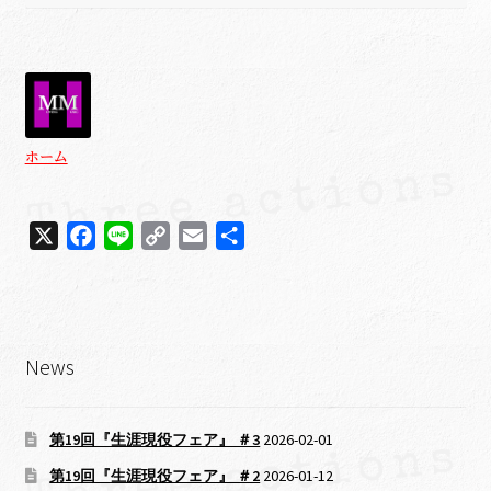
ホーム
X
F
L
C
E
共
a
i
o
m
有
c
n
p
a
e
e
y
i
b
L
l
News
o
i
o
n
k
k
第19回『生涯現役フェア』 ＃3
2026-02-01
第19回『生涯現役フェア』 ＃2
2026-01-12