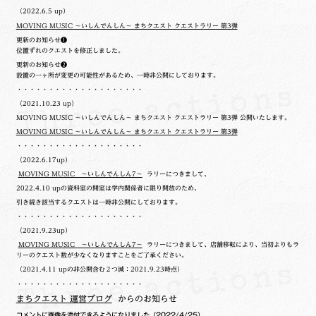
（2022.6.5 up）
MOVING MUSIC ～いしんでんしん～ まちクエスト クエストラリー 第3弾
更新のお知らせ❶
位置ずれのクエストを修正しました。
更新のお知らせ❷
設置の一ヶ所が変更の可能性があるため、一時非公開にしております。
・・・・・・・・・・・・・・・・・・・・
（2021.10.23 up）
MOVING MUSIC ～いしんでんしん～ まちクエスト クエストラリー 第3弾 公開いたします。
MOVING MUSIC ～いしんでんしん～ まちクエスト クエストラリー 第3弾
・・・・・・・・・・・・・・・・・・・・
（2022.6.17up）
MOVING MUSIC ～いしんでんしん7～
ラリーにつきまして、
2022.4.10 upの
資料室の開室は学内関係者に限り開放のため、
引き続き該当するクエストは一時非公開にしております。
・・・・・・・・・・・・・・・・・・・・
（2021.9.23up）
MOVING MUSIC ～いしんでんしん7～
ラリーにつきまして、店舗移転により、当初よりもラ
リーのクエスト数が少なくなりますことをご了承ください。
（2021.4.11 upの非公開含む２つ減：2021.9.23時点）
・・・・・・・・・・・・・・・・・・・・
まちクエスト 運営ブログ
からのお知らせ
コメントに画像を添付できるようになりました
（2022/4/25）